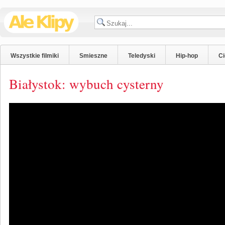
Wszystkie filmiki
Smieszne
Teledyski
Hip-hop
C
Białystok: wybuch cysterny