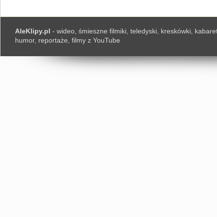
AleKlipy.pl
- wideo, śmieszne filmiki, teledyski, kreskówki, kabaret
humor, reportaże, filmy z YouTube