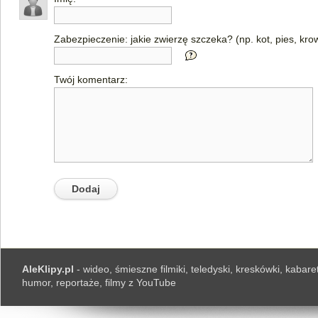
Zabezpieczenie: jakie zwierzę szczeka? (np. kot, pies, kro
Twój komentarz:
AleKlipy.pl
- wideo, śmieszne filmiki, teledyski, kreskówki, kabaret
humor, reportaże, filmy z YouTube