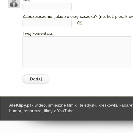
Zabezpieczenie: jakie zwierzę szczeka? (np. kot, pies, kro
Twój komentarz:
AleKlipy.pl
- wideo, śmieszne filmiki, teledyski, kreskówki, kabaret
humor, reportaże, filmy z YouTube