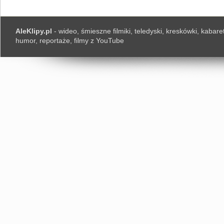
AleKlipy.pl
- wideo, śmieszne filmiki, teledyski, kreskówki, kabaret
humor, reportaże, filmy z YouTube