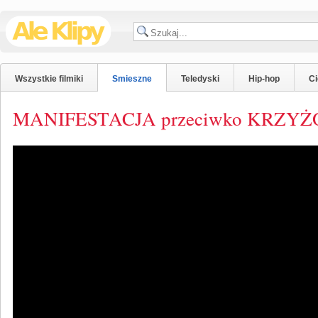
Wszystkie filmiki
Smieszne
Teledyski
Hip-hop
C
MANIFESTACJA przeciwko KRZYŻ