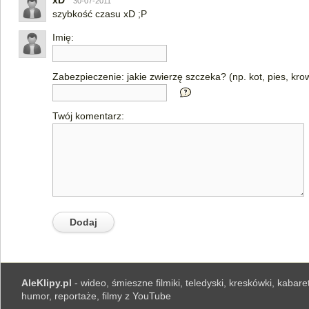
xD
30-07-2011
szybkość czasu xD ;P
Imię:
Zabezpieczenie: jakie zwierzę szczeka? (np. kot, pies, kro
Twój komentarz:
AleKlipy.pl
- wideo, śmieszne filmiki, teledyski, kreskówki, kabaret
humor, reportaże, filmy z YouTube