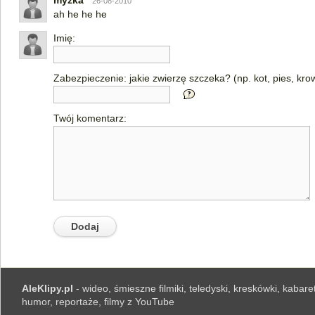
myzka
26-08-2010
ah he he he
Imię:
Zabezpieczenie: jakie zwierzę szczeka? (np. kot, pies, kro
Twój komentarz:
AleKlipy.pl
- wideo, śmieszne filmiki, teledyski, kreskówki, kabaret
humor, reportaże, filmy z YouTube