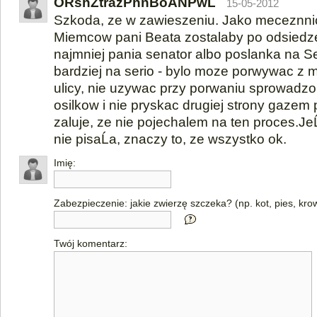
ORshZtrazPhnBoANPwL
15-05-2012
Szkoda, ze w zawieszeniu. Jako meceznni
Miemcow pani Beata zostalaby po odsiedze
najmniej pania senator albo poslanka na S
bardziej na serio - bylo moze porwywac z m
ulicy, nie uzywac przy porwaniu sprowadzo
osilkow i nie pryskac drugiej strony gaze
zaluje, ze nie pojechalem na ten proces.JeĹ
nie pisaĹa, znaczy to, ze wszystko ok.
Imię:
Zabezpieczenie: jakie zwierzę szczeka? (np. kot, pies, kro
Twój komentarz: