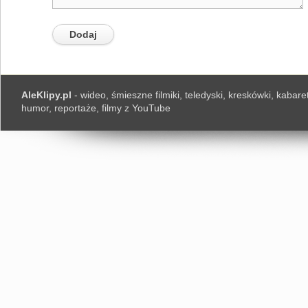
AleKlipy.pl
- wideo, śmieszne filmiki, teledyski, kreskówki, kabaret
humor, reportaże, filmy z YouTube