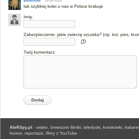
Dobroid
14-05-2010
tak szybkiej kolei u nas w Polsce brakuje
Imię:
Zabezpieczenie: jakie zwierzę szczeka? (np. kot, pies, kro
Twój komentarz:
AleKlipy.pl
- wideo, śmieszne filmiki, teledyski, kreskówki, kabaret
humor, reportaże, filmy z YouTube