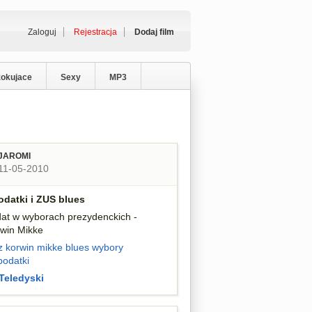
Zaloguj
Rejestracja
Dodaj film
zokujace
Sexy
MP3
JAROMI
11-05-2010
odatki i ZUS blues
at w wyborach prezydenckich -
win Mikke
z korwin mikke
blues
wybory
podatki
Teledyski