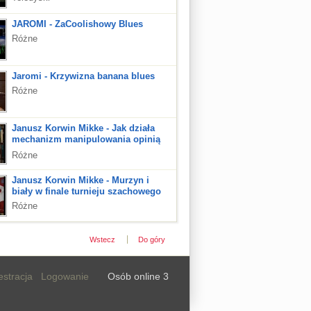
JAROMI - ZaCoolishowy Blues
Różne
Jaromi - Krzywizna banana blues
Różne
Janusz Korwin Mikke - Jak działa
mechanizm manipulowania opinią
publiczną
Różne
Janusz Korwin Mikke - Murzyn i
biały w finale turnieju szachowego
Różne
Wstecz
Do góry
estracja
Logowanie
Osób online 3