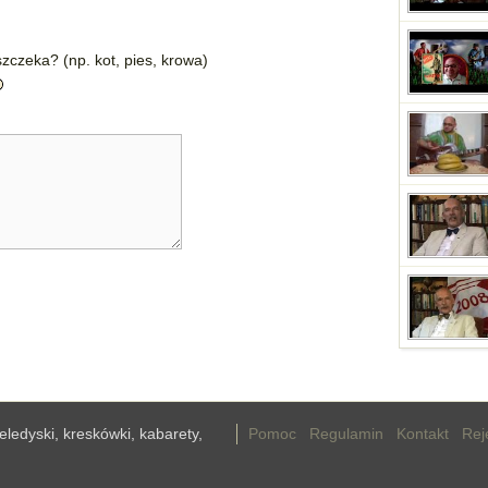
zczeka? (np. kot, pies, krowa)
teledyski, kreskówki, kabarety,
Pomoc
Regulamin
Kontakt
Rej