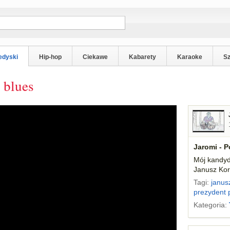
edyski
Hip-hop
Ciekawe
Kabarety
Karaoke
S
 blues
Jaromi - P
Mój kandyd
Janusz Kor
Tagi:
janus
prezydent
Kategoria: