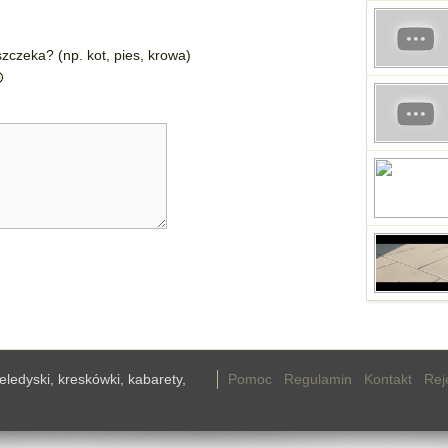
zczeka? (np. kot, pies, krowa)
teledyski, kreskówki, kabarety,
Pomoc
Regulamin
Kontakt
Rej