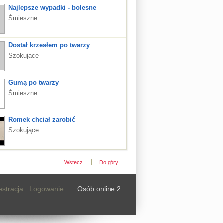
Najlepsze wypadki - bolesne
Śmieszne
Dostał krzesłem po twarzy
Szokujące
Gumą po twarzy
Śmieszne
Romek chciał zarobić
Szokujące
Wstecz
Do góry
estracja
Logowanie
Osób online 2