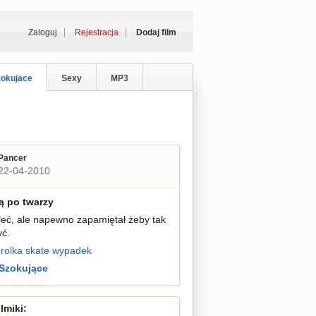
Zaloguj
Rejestracja
Dodaj film
zokujace
Sexy
MP3
Pancer
22-04-2010
ą po twarzy
leć, ale napewno zapamiętał żeby tak
yć.
rolka
skate
wypadek
Szokujące
lmiki: