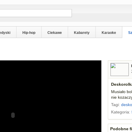
edyski
Hip-hop
Ciekawe
Kabarety
Karaoke
S
Deskorolk
Musiało bo
nie kozacz
Tagi:
desko
Kategoria:
Podobne fi