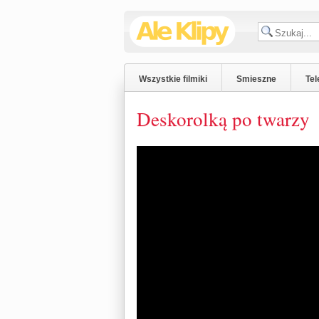
Wszystkie filmiki
Smieszne
Tel
Deskorolką po twarzy