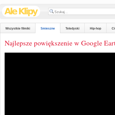
Wszystkie filmiki
Smieszne
Teledyski
Hip-hop
C
Najlepsze powiększenie w Google Ear