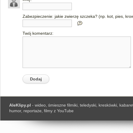
Zabezpieczenie: jakie zwierzę szczeka? (np. kot, pies, kro
Twój komentarz:
AleKlipy.pl
- wideo, śmieszne filmiki, teledyski, kreskówki, kabaret
humor, reportaże, filmy z YouTube