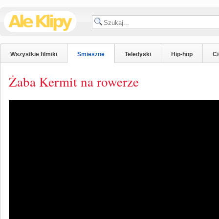
Wszystkie filmiki
Smieszne
Teledyski
Hip-hop
C
Żaba Kermit na rowerze