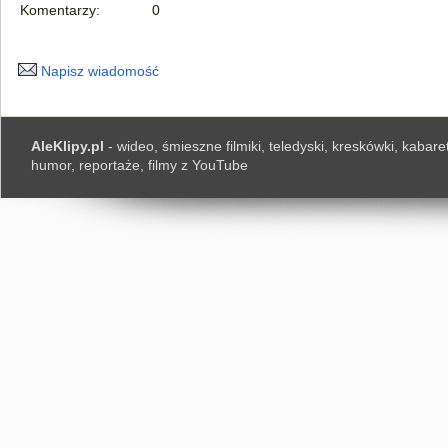
Komentarzy:
0
Napisz wiadomość
AleKlipy.pl
- wideo, śmieszne filmiki, teledyski, kreskówki, kabaret
humor, reportaże, filmy z YouTube