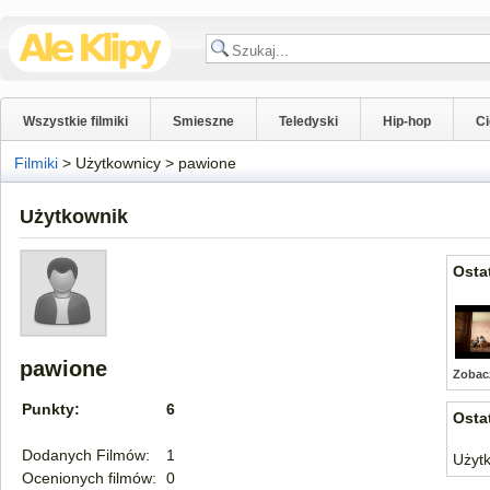
Wszystkie filmiki
Smieszne
Teledyski
Hip-hop
C
Filmiki
>
Użytkownicy
>
pawione
Użytkownik
Osta
pawione
Zobac
Punkty:
6
Osta
Dodanych Filmów:
1
Użytk
Ocenionych filmów:
0