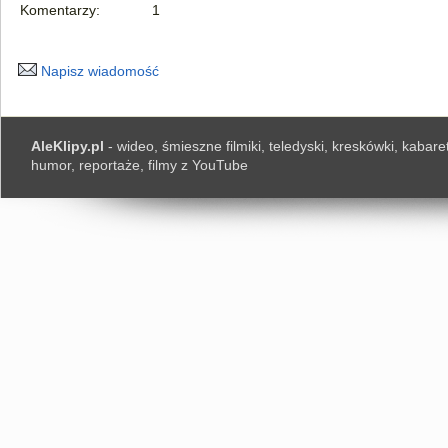
Komentarzy:
1
Napisz wiadomość
AleKlipy.pl
- wideo, śmieszne filmiki, teledyski, kreskówki, kabaret
humor, reportaże, filmy z YouTube