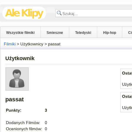
Wszystkie filmiki
Smieszne
Teledyski
Hip-hop
C
Filmiki
>
Użytkownicy
>
passat
Użytkownik
Osta
Użytk
Osta
passat
Użytk
Punkty:
3
Dodanych Filmów:
0
Ocenionych filmów:
0