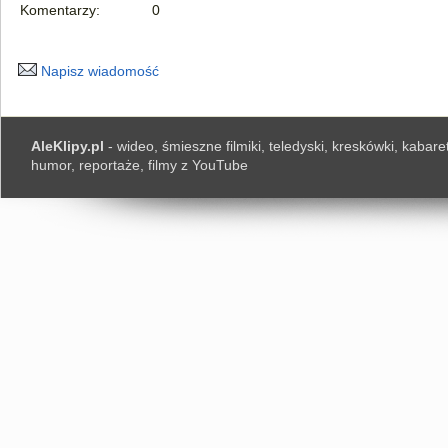
Komentarzy:
0
Napisz wiadomość
AleKlipy.pl
- wideo, śmieszne filmiki, teledyski, kreskówki, kabaret
humor, reportaże, filmy z YouTube