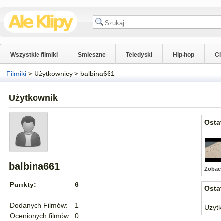
Wszystkie filmiki
Smieszne
Teledyski
Hip-hop
C
Filmiki
>
Użytkownicy
>
balbina661
Użytkownik
Osta
balbina661
Zobac
Punkty:
6
Osta
Dodanych Filmów:
1
Użytk
Ocenionych filmów:
0