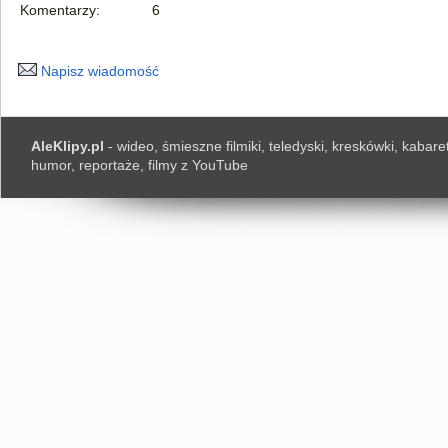
Komentarzy:
6
Napisz wiadomość
AleKlipy.pl
- wideo, śmieszne filmiki, teledyski, kreskówki, kabaret
humor, reportaże, filmy z YouTube