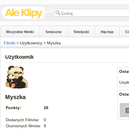
Wszystkie filmiki
Smieszne
Teledyski
Hip-hop
C
Filmiki
>
Użytkownicy
>
Myszka
Użytkownik
Osta
Użytk
Osta
Myszka
Punkty:
26
Dodanych Filmów:
0
Ocenionych filmów:
8